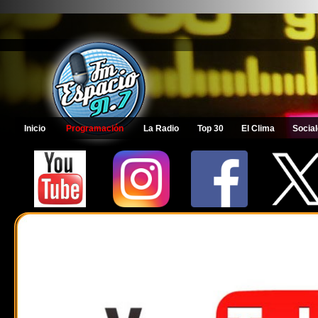
Inicio
Programación
La Radio
Top 30
El Clima
Socia