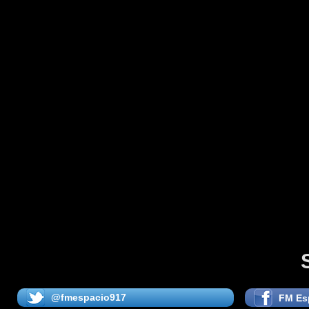
@fmespacio917
FM Es