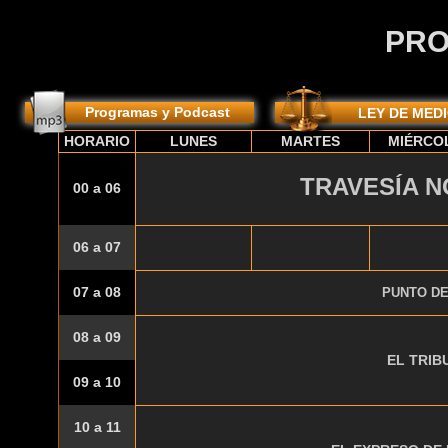
PR
Programas y Podcast
LEY DE MED
HORARIO
LUNES
MARTES
MIÉRCO
TRAVESÍA 
00 a 06
06 a 07
07 a 08
PUNTO DE
08 a 09
EL TRIB
09 a 10
10 a 11