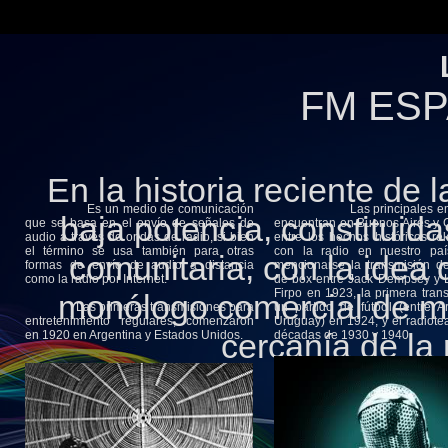
FM ESP
En la historia reciente de 
Es un medio de comunicación
Las principales emis
baja potencia, constituidas
que se basa en el envío de señales de
encuentran en Buenos Aires y 
audio a través de ondas de radio, si bien
entre los hechos históricos re
el término se usa también para otras
con la radio en nuestro pa
comunitaria, con la idea
formas de envío de audio a distancia
mencionarse la transmisión d
como la radio por Internet.
de box entre Jack Dempsey y 
Firpo en 1923, la primera tran
monólogo comercial de m
Las primeras transmisiones para
un partido de fútbol (entre A
entretenimiento regulares, comenzaron
Uruguay) en 1924, y el radiotea
cercanía de la
en 1920 en Argentina y Estados Unidos.
décadas de 1930 y 1940.