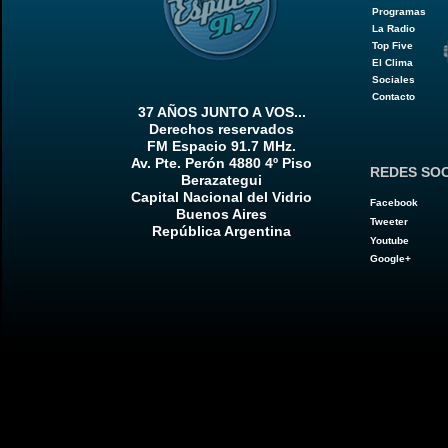
Programas
La Radio
Top Five
El Clima
Sociales
Contacto
37 AÑOS JUNTO A VOS...
Derechos reservados
FM Espacio 91.7 MHz.
Av. Pte. Perón 4880 4º Piso
REDES SO
Berazategui
Capital Nacional del Vidrio
Facebook
Buenos Aires
Tweeter
República Argentina
Youtube
Google+